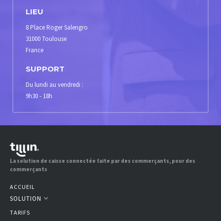
LIEU
8 Place Roger Salengro
31000 Toulouse
France
SUPPORT
Du lundi au vendredi :
9h30 - 18h
La solution de caisse connectée faite par des commerçants, pour des
commerçants
ACCUEIL
SOLUTION
TARIFS