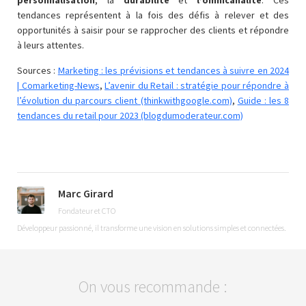
personnalisation
, la
durabilité
et
l’omnicanalité
. Ces
tendances représentent à la fois des défis à relever et des
opportunités à saisir pour se rapprocher des clients et répondre
à leurs attentes.
Sources :
Marketing : les prévisions et tendances à suivre en 2024
| Comarketing-News
,
L’avenir du Retail : stratégie pour répondre à
l’évolution du parcours client (thinkwithgoogle.com)
,
Guide : les 8
tendances du retail pour 2023 (blogdumoderateur.com)
Marc Girard
Fondateur et CTO
Développeur passionné, il transforme une vision en solutions simples et connectées.
On vous recommande :